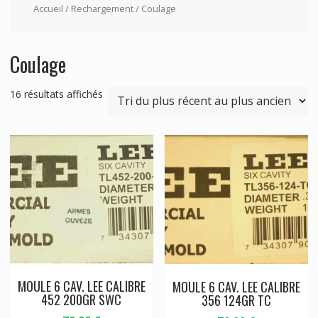
Accueil
/
Rechargement
/ Coulage
Coulage
Trié
16 résultats affichés
du
plus
récent
au
plus
ancien
MOULE 6 CAV. LEE CALIBRE
MOULE 6 CAV. LEE CALIBRE
452 200GR SWC
356 124GR TC