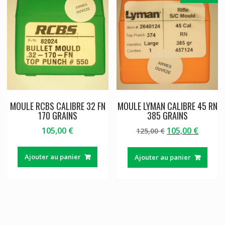
MOULE RCBS CALIBRE 32 FN
MOULE LYMAN CALIBRE 45 RN
170 GRAINS
385 GRAINS
Le
Le
105,00
€
105,00
€
125,00
€
prix
prix
initial
actuel
Ajouter au panier
Ajouter au panier
était :
est :
125,00 €.
105,00 