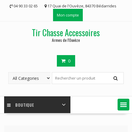
Skip
04 90 33 02 65
17 Quai de l'Ouvèze, 84370 Bédarrides
to
Mon compte
content
Tir Chasse Accessoires
Armes de l'Ouvèze
0
BOUTIQUE