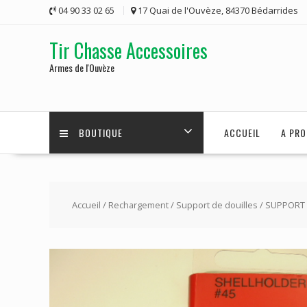
Skip
04 90 33 02 65
17 Quai de l'Ouvèze, 84370 Bédarrides
to
content
Tir Chasse Accessoires
Armes de l'Ouvèze
BOUTIQUE
ACCUEIL
A PRO
Accueil
/
Rechargement
/
Support de douilles
/ SUPPORT 