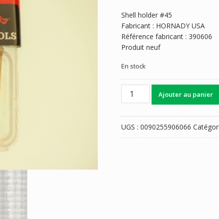
Shell holder #45
Fabricant : HORNADY USA
Référence fabricant : 390606
Produit neuf
En stock
quantité
Ajouter au panier
de
SUPPORT
DE
UGS :
0090255906066
Catégor
DOUILLE
N°
45
HORNADY