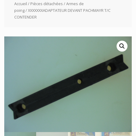
Accueil
/
Pièces détachées
/
Armes de
poing
/ XXXXXXXADAPTATEUR DEVANT PACHMAYR T/C
CONTENDER