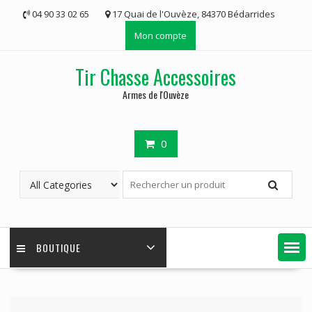
Skip
04 90 33 02 65
17 Quai de l'Ouvèze, 84370 Bédarrides
to
Mon compte
content
Tir Chasse Accessoires
Armes de l'Ouvèze
0
BOUTIQUE