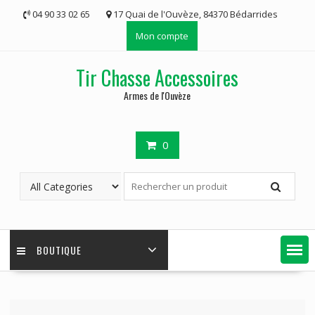
Skip
04 90 33 02 65
17 Quai de l'Ouvèze, 84370 Bédarrides
to
Mon compte
content
Tir Chasse Accessoires
Armes de l'Ouvèze
0
BOUTIQUE