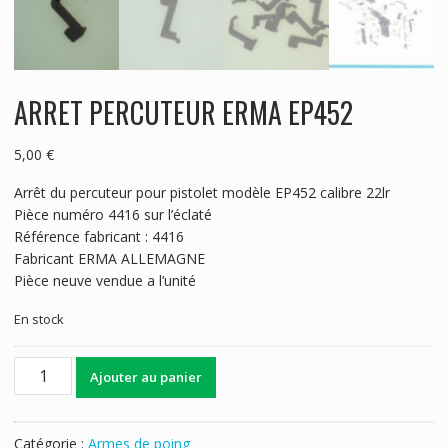
ARRET PERCUTEUR ERMA EP452
5,00
€
Arrêt du percuteur pour pistolet modèle EP452 calibre 22lr
Pièce numéro 4416 sur l’éclaté
Référence fabricant : 4416
Fabricant ERMA ALLEMAGNE
Pièce neuve vendue a l’unité
En stock
quantité
Ajouter au panier
de
ARRET
PERCUTEUR
Catégorie :
Armes de poing