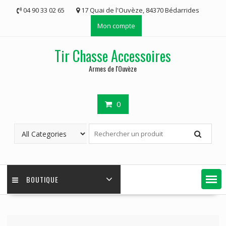
Skip
04 90 33 02 65
17 Quai de l'Ouvèze, 84370 Bédarrides
to
Mon compte
content
Tir Chasse Accessoires
Armes de l'Ouvèze
0
BOUTIQUE