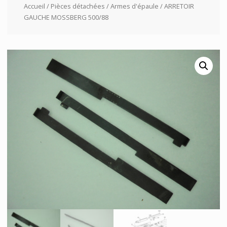
Accueil
/
Pièces détachées
/
Armes d'épaule
/ ARRETOIR
GAUCHE MOSSBERG 500/88