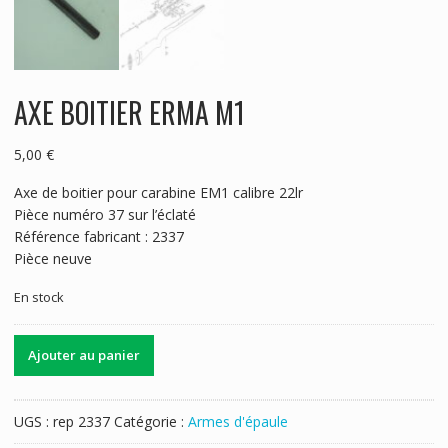
AXE BOITIER ERMA M1
5,00
€
Axe de boitier pour carabine EM1 calibre 22lr
Pièce numéro 37 sur l’éclaté
Référence fabricant : 2337
Pièce neuve
En stock
quantité
Ajouter au panier
de
AXE
BOITIER
UGS :
rep 2337
Catégorie :
Armes d'épaule
ERMA