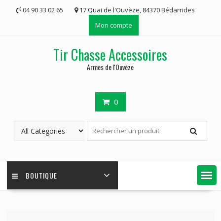
Skip
04 90 33 02 65
17 Quai de l'Ouvèze, 84370 Bédarrides
to
Mon compte
content
Tir Chasse Accessoires
Armes de l'Ouvèze
0
BOUTIQUE