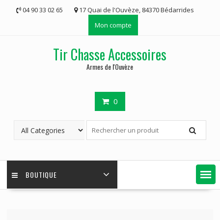
Skip
04 90 33 02 65
17 Quai de l'Ouvèze, 84370 Bédarrides
to
Mon compte
content
Tir Chasse Accessoires
Armes de l'Ouvèze
0
BOUTIQUE