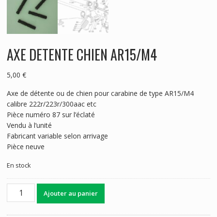
AXE DETENTE CHIEN AR15/M4
5,00
€
Axe de détente ou de chien pour carabine de type AR15/M4
calibre 222r/223r/300aac etc
Pièce numéro 87 sur l’éclaté
Vendu à l’unité
Fabricant variable selon arrivage
Pièce neuve
En stock
quantité
Ajouter au panier
de
AXE