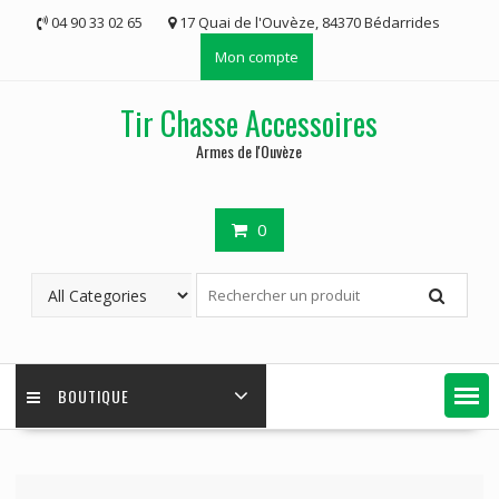
Skip
04 90 33 02 65
17 Quai de l'Ouvèze, 84370 Bédarrides
to
Mon compte
content
Tir Chasse Accessoires
Armes de l'Ouvèze
0
BOUTIQUE