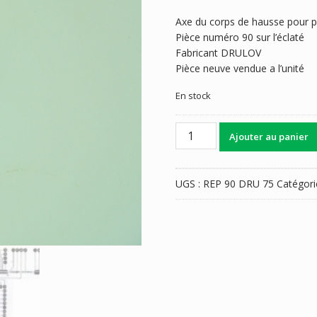
Axe du corps de hausse pour p
Pièce numéro 90 sur l’éclaté
Fabricant DRULOV
Pièce neuve vendue a l’unité
En stock
quantité
Ajouter au panier
de
AXE
HAUSSE
UGS :
REP 90 DRU 75
Catégori
DRULOV
75