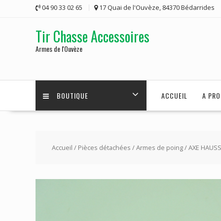
Skip
04 90 33 02 65
17 Quai de l'Ouvèze, 84370 Bédarrides
to
content
Tir Chasse Accessoires
Armes de l'Ouvèze
BOUTIQUE
ACCUEIL
A PRO
Accueil
/
Pièces détachées
/
Armes de poing
/ AXE HAUS