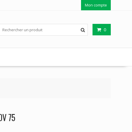
Mon compte
0
OV 75