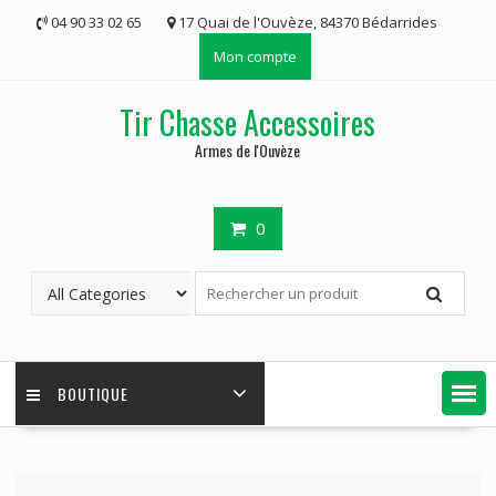
Skip
04 90 33 02 65
17 Quai de l'Ouvèze, 84370 Bédarrides
to
Mon compte
content
Tir Chasse Accessoires
Armes de l'Ouvèze
0
BOUTIQUE