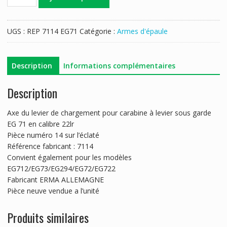
de
AXE
LEVIER
UGS :
REP 7114 EG71
Catégorie :
Armes d'épaule
CHARGEMENT
ERMA
EG
Description
Informations complémentaires
71
Description
Axe du levier de chargement pour carabine à levier sous garde
EG 71 en calibre 22lr
Pièce numéro 14 sur l’éclaté
Référence fabricant : 7114
Convient également pour les modèles
EG712/EG73/EG294/EG72/EG722
Fabricant ERMA ALLEMAGNE
Pièce neuve vendue a l’unité
Produits similaires