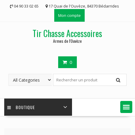
Skip
04 90 33 02 65
17 Quai de l'Ouvèze, 84370 Bédarrides
to
Mon compte
content
Tir Chasse Accessoires
Armes de l'Ouvèze
0
BOUTIQUE