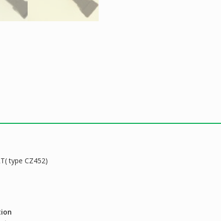
T( type CZ452)
tion