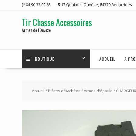
Skip
04 90 33 02 65
17 Quai de l'Ouvèze, 84370 Bédarrides
to
content
Tir Chasse Accessoires
Armes de l'Ouvèze
BOUTIQUE
ACCUEIL
A PRO
Accueil
/
Pièces détachées
/
Armes d'épaule
/ CHARGEUR