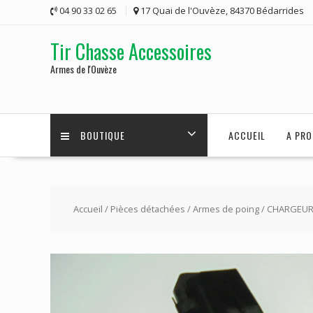
Skip
04 90 33 02 65
17 Quai de l'Ouvèze, 84370 Bédarrides
to
content
Tir Chasse Accessoires
Armes de l'Ouvèze
BOUTIQUE
ACCUEIL
A PRO
Accueil
/
Pièces détachées
/
Armes de poing
/ CHARGEUR