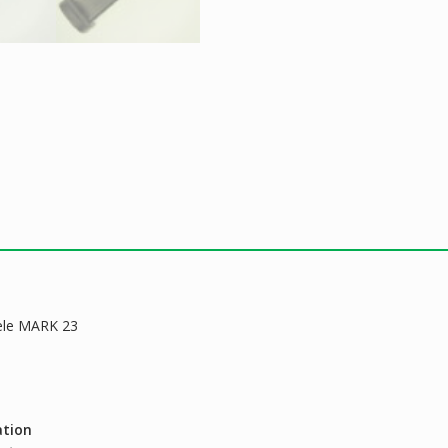
èle MARK 23
ation