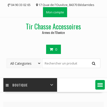
Skip
04 90 33 02 65
17 Quai de l'Ouvèze, 84370 Bédarrides
to
Mon compte
content
Tir Chasse Accessoires
Armes de l'Ouvèze
0
BOUTIQUE