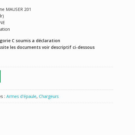
bine MAUSER 201
r)
GNE
ation
orie C soumis a déclaration
ite les documents voir descriptif ci-dessous
es :
Armes d'épaule
,
Chargeurs