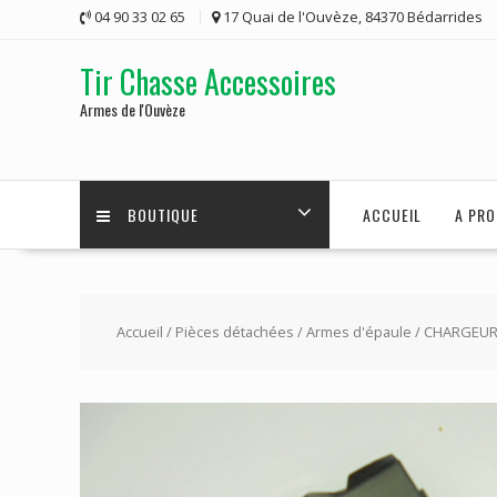
Skip
04 90 33 02 65
17 Quai de l'Ouvèze, 84370 Bédarrides
to
content
Tir Chasse Accessoires
Armes de l'Ouvèze
BOUTIQUE
ACCUEIL
A PRO
Accueil
/
Pièces détachées
/
Armes d'épaule
/ CHARGEUR