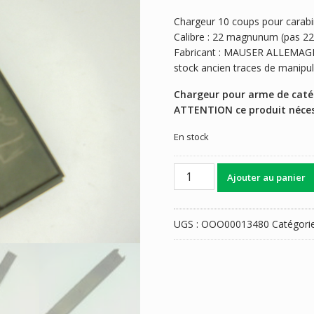
Chargeur 10 coups pour cara
Calibre : 22 magnunum (pas 22l
Fabricant : MAUSER ALLEMA
stock ancien traces de manipul
Chargeur pour arme de catég
ATTENTION ce produit nécess
En stock
quantité
Ajouter au panier
de
CHARGEUR
MAUSER
UGS :
OOO00013480
Catégori
201
CALIBRE
22
MAGNUM