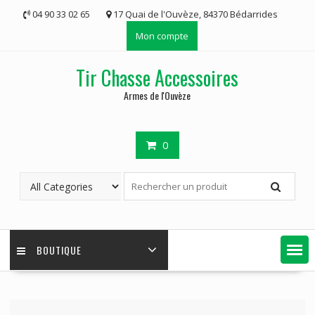
Skip
04 90 33 02 65
17 Quai de l'Ouvèze, 84370 Bédarrides
to
Mon compte
content
Tir Chasse Accessoires
Armes de l'Ouvèze
0
BOUTIQUE