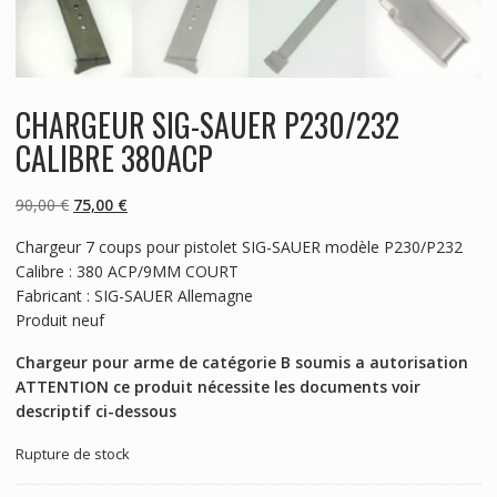
CHARGEUR SIG-SAUER P230/232
CALIBRE 380ACP
Le
Le
90,00
€
75,00
€
prix
prix
Chargeur 7 coups pour pistolet SIG-SAUER modèle P230/P232
initial
actuel
Calibre : 380 ACP/9MM COURT
était :
est :
Fabricant : SIG-SAUER Allemagne
90,00 €.
75,00 €.
Produit neuf
Chargeur pour arme de catégorie B soumis a autorisation
ATTENTION ce produit nécessite les documents voir
descriptif ci-dessous
Rupture de stock