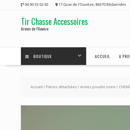
Skip
04 90 33 02 65
17 Quai de l'Ouvèze, 84370 Bédarrides
to
content
Tir Chasse Accessoires
Armes de l'Ouvèze
BOUTIQUE
ACCUEIL
A PRO
Accueil
/
Pièces détachées
/
Armes poudre noire
/ CHEMI