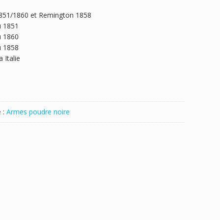
1851/1860 et Remington 1858
u 1851
u 1860
u 1858
 Italie
 :
Armes poudre noire