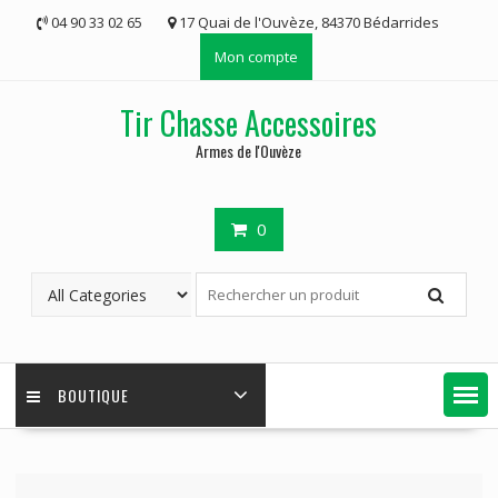
Skip
04 90 33 02 65
17 Quai de l'Ouvèze, 84370 Bédarrides
to
Mon compte
content
Tir Chasse Accessoires
Armes de l'Ouvèze
0
BOUTIQUE