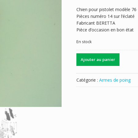
Chien pour pistolet modèle 76 
Pièces numéro 14 sur l’éclaté
Fabricant BERETTA
Pièce d’occasion en bon état
En stock
quantité
Ajouter au panier
de
CHIEN
BERETTA
Catégorie :
Armes de poing
76