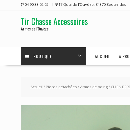
Skip
04 90 33 02 65
17 Quai de l'Ouvèze, 84370 Bédarrides
to
content
Tir Chasse Accessoires
Armes de l'Ouvèze
BOUTIQUE
ACCUEIL
A PRO
Accueil
/
Pièces détachées
/
Armes de poing
/ CHIEN BER