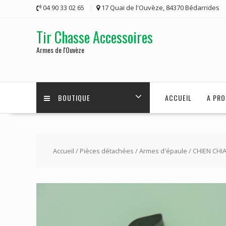
Skip
04 90 33 02 65
17 Quai de l'Ouvèze, 84370 Bédarrides
to
content
Tir Chasse Accessoires
Armes de l'Ouvèze
BOUTIQUE
ACCUEIL
A PRO
Accueil
/
Pièces détachées
/
Armes d'épaule
/ CHIEN CHI