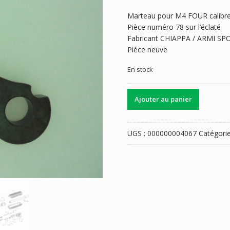
Marteau pour M4 FOUR calibr
Pièce numéro 78 sur l’éclaté
Fabricant CHIAPPA / ARMI SPO
Pièce neuve
En stock
quantité
Ajouter au panier
de
CHIEN
CHIAPPA
UGS :
000000004067
Catégorie
M4
/
22