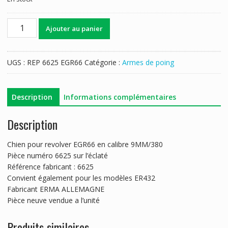
quantité
Ajouter au panier
de
CHIEN
ERMA
UGS :
REP 6625 EGR66
Catégorie :
Armes de poing
EGR66
Description
Informations complémentaires
Description
Chien pour revolver EGR66 en calibre 9MM/380
Pièce numéro 6625 sur l’éclaté
Référence fabricant : 6625
Convient également pour les modèles ER432
Fabricant ERMA ALLEMAGNE
Pièce neuve vendue a l’unité
Produits similaires