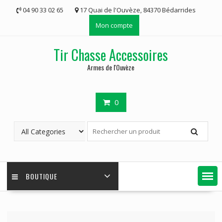
Skip
04 90 33 02 65
17 Quai de l'Ouvèze, 84370 Bédarrides
to
Mon compte
content
Tir Chasse Accessoires
Armes de l'Ouvèze
0
BOUTIQUE