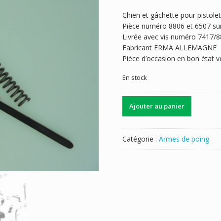
Chien et gâchette pour pistole
Pièce numéro 8806 et 6507 sur 
Livrée avec vis numéro 7417/8
Fabricant ERMA ALLEMAGNE
Pièce d’occasion en bon état ve
En stock
quantité
Ajouter au panier
de
CHIEN
GACHETTE
Catégorie :
Armes de poing
ERMA
EP882