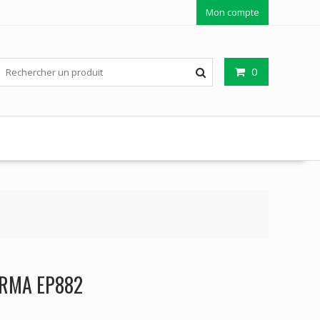
Mon compte
0
ERMA EP882