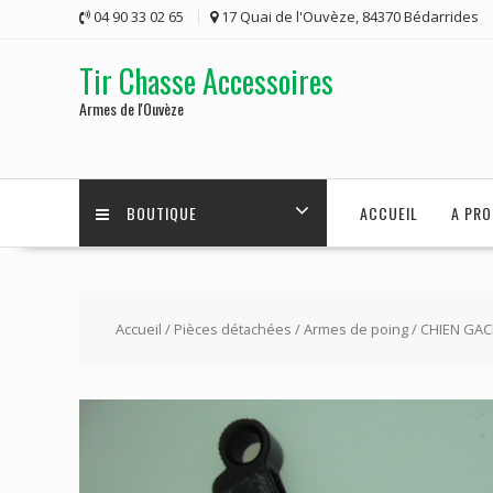
Skip
04 90 33 02 65
17 Quai de l'Ouvèze, 84370 Bédarrides
to
content
Tir Chasse Accessoires
Armes de l'Ouvèze
BOUTIQUE
ACCUEIL
A PRO
Accueil
/
Pièces détachées
/
Armes de poing
/ CHIEN GAC