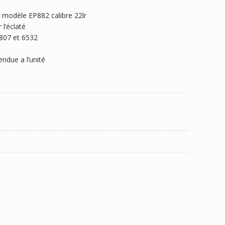
t modèle EP882 calibre 22lr
l’éclaté
807 et 6532
ndue a l’unité