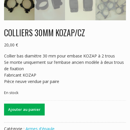
COLLIERS 30MM KOZAP/CZ
20,00
€
Collier bas diamètre 30 mm pour embase KOZAP à 2 trous
Se monte uniquement sur l’embase ancien modèle à deux trous
de fixation
Fabricant KOZAP
Pièce neuve vendue par paire
En stock
quantité
Ajouter au panier
de
COLLIERS
30MM
Catégorie :
Armes d'épaule