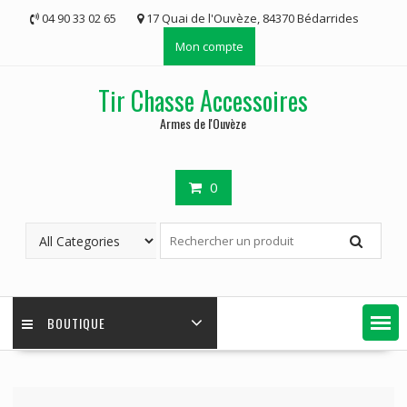
Skip
04 90 33 02 65
17 Quai de l'Ouvèze, 84370 Bédarrides
to
Mon compte
content
Tir Chasse Accessoires
Armes de l'Ouvèze
0
BOUTIQUE