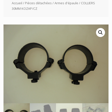
Accueil
/
Pièces détachées
/
Armes d'épaule
/ COLLIERS
30MM KOZAP/CZ