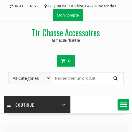
Skip
04 90 33 02 65
17 Quai de l'Ouvèze, 84370 Bédarrides
to
Mon compte
content
Tir Chasse Accessoires
Armes de l'Ouvèze
0
BOUTIQUE