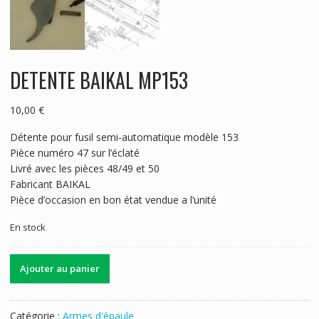
DETENTE BAIKAL MP153
10,00
€
Détente pour fusil semi-automatique modèle 153
Pièce numéro 47 sur l’éclaté
Livré avec les pièces 48/49 et 50
Fabricant BAIKAL
Pièce d’occasion en bon état vendue a l’unité
En stock
quantité
Ajouter au panier
de
DETENTE
BAIKAL
Catégorie :
Armes d'épaule