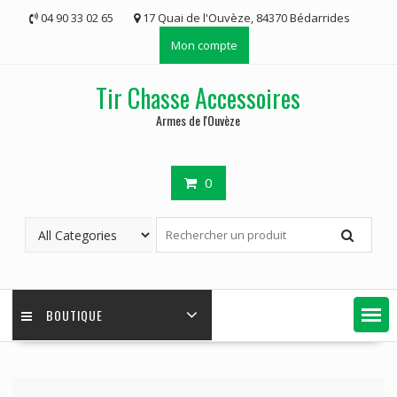
Skip
04 90 33 02 65
17 Quai de l'Ouvèze, 84370 Bédarrides
to
Mon compte
content
Tir Chasse Accessoires
Armes de l'Ouvèze
0
BOUTIQUE