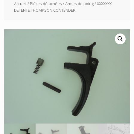
Accueil
/
Pièces détachées
/
Armes de poing
/ XXXXXXX
DETENTE THOMPSON CONTENDER