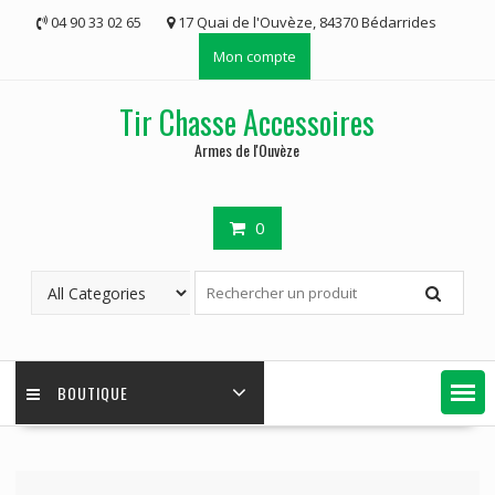
Skip
04 90 33 02 65
17 Quai de l'Ouvèze, 84370 Bédarrides
to
Mon compte
content
Tir Chasse Accessoires
Armes de l'Ouvèze
0
BOUTIQUE