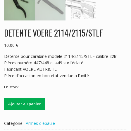
DETENTE VOERE 2114/2115/STLF
10,00
€
Détente pour carabine modèle 2114/2115/STLF calibre 22lr
Pièces numéro 447/448 et 449 sur l’éclaté
Fabricant VOERE AUTRICHE
Pièce d’occasion en bon état vendue a l’unité
En stock
quantité
Ajouter au panier
de
DETENTE
VOERE
Catégorie :
Armes d'épaule
2114/2115/STLF