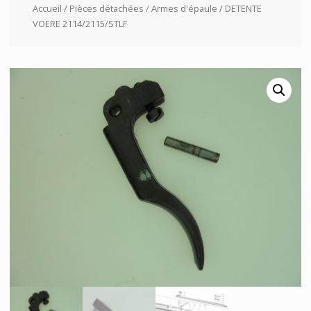
Accueil
/
Pièces détachées
/
Armes d'épaule
/ DETENTE
VOERE 2114/2115/STLF