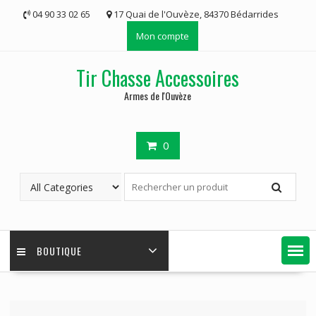
Skip
04 90 33 02 65
17 Quai de l'Ouvèze, 84370 Bédarrides
to
Mon compte
content
Tir Chasse Accessoires
Armes de l'Ouvèze
0
BOUTIQUE