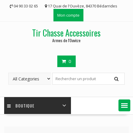
Skip
04 90 33 02 65
17 Quai de l'Ouvèze, 84370 Bédarrides
to
Mon compte
content
Tir Chasse Accessoires
Armes de l'Ouvèze
0
BOUTIQUE