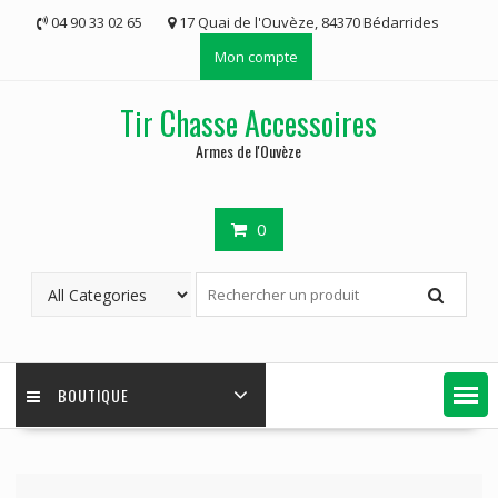
Skip
04 90 33 02 65
17 Quai de l'Ouvèze, 84370 Bédarrides
to
Mon compte
content
Tir Chasse Accessoires
Armes de l'Ouvèze
0
BOUTIQUE