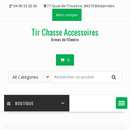
Skip
04 90 33 02 65
17 Quai de l'Ouvèze, 84370 Bédarrides
to
Mon compte
content
Tir Chasse Accessoires
Armes de l'Ouvèze
0
BOUTIQUE