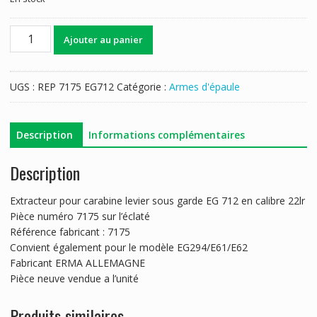
quantité
Ajouter au panier
de
EXTRACTEUR
ERMA
UGS :
REP 7175 EG712
Catégorie :
Armes d'épaule
EG
712
Description
Informations complémentaires
Description
Extracteur pour carabine levier sous garde EG 712 en calibre 22lr
Pièce numéro 7175 sur l’éclaté
Référence fabricant : 7175
Convient également pour le modèle EG294/E61/E62
Fabricant ERMA ALLEMAGNE
Pièce neuve vendue a l’unité
Produits similaires