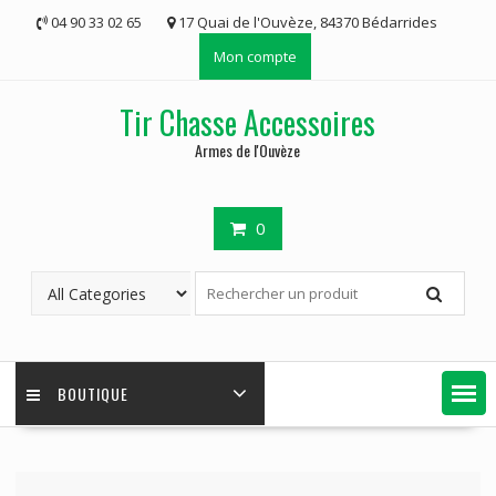
Skip
04 90 33 02 65
17 Quai de l'Ouvèze, 84370 Bédarrides
to
Mon compte
content
Tir Chasse Accessoires
Armes de l'Ouvèze
0
BOUTIQUE