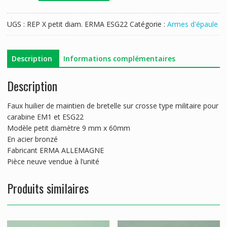
FAUX
HUILLIER
UGS :
REP X petit diam. ERMA ESG22
Catégorie :
Armes d'épaule
PETIT
DIAM.
ERMA
Description
Informations complémentaires
EM1
/
Description
ESG
22
Faux huilier de maintien de bretelle sur crosse type militaire pour
carabine EM1 et ESG22
Modèle petit diamètre 9 mm x 60mm
En acier bronzé
Fabricant ERMA ALLEMAGNE
Pièce neuve vendue à l’unité
Produits similaires