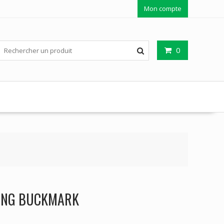
Mon compte
0
ING BUCKMARK