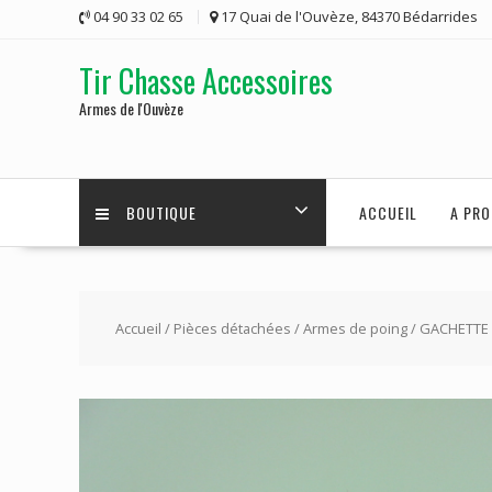
Skip
04 90 33 02 65
17 Quai de l'Ouvèze, 84370 Bédarrides
to
content
Tir Chasse Accessoires
Armes de l'Ouvèze
BOUTIQUE
ACCUEIL
A PRO
Accueil
/
Pièces détachées
/
Armes de poing
/ GACHETT