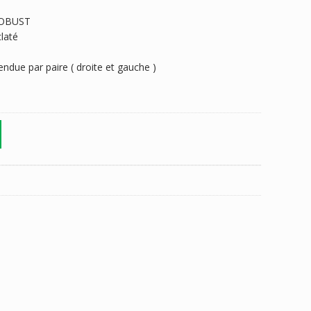
 ROBUST
claté
ndue par paire ( droite et gauche )