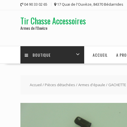
Skip
04 90 33 02 65
17 Quai de l'Ouvèze, 84370 Bédarrides
to
content
Tir Chasse Accessoires
Armes de l'Ouvèze
BOUTIQUE
ACCUEIL
A PRO
Accueil
/
Pièces détachées
/
Armes d'épaule
/ GACHETTE