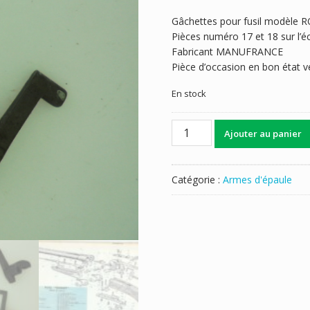
Gâchettes pour fusil modèle
Pièces numéro 17 et 18 sur l’é
Fabricant MANUFRANCE
Pièce d’occasion en bon état ve
En stock
quantité
Ajouter au panier
de
GACHETTE
MANUFRANCE
Catégorie :
Armes d'épaule
ROBUST