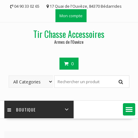
Skip
04 90 33 02 65
17 Quai de l'Ouvèze, 84370 Bédarrides
to
Mon compte
content
Tir Chasse Accessoires
Armes de l'Ouvèze
0
BOUTIQUE