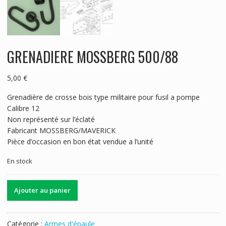
GRENADIERE MOSSBERG 500/88
5,00
€
Grenadière de crosse bois type militaire pour fusil a pompe
Calibre 12
Non représenté sur l’éclaté
Fabricant MOSSBERG/MAVERICK
Pièce d’occasion en bon état vendue a l’unité
En stock
quantité
Ajouter au panier
de
GRENADIERE
MOSSBERG
Catégorie :
Armes d'épaule