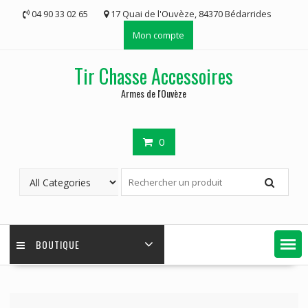
Skip
04 90 33 02 65
17 Quai de l'Ouvèze, 84370 Bédarrides
to
Mon compte
content
Tir Chasse Accessoires
Armes de l'Ouvèze
0
BOUTIQUE