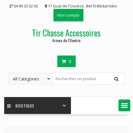
Skip
04 90 33 02 65
17 Quai de l'Ouvèze, 84370 Bédarrides
to
Mon compte
content
Tir Chasse Accessoires
Armes de l'Ouvèze
0
BOUTIQUE