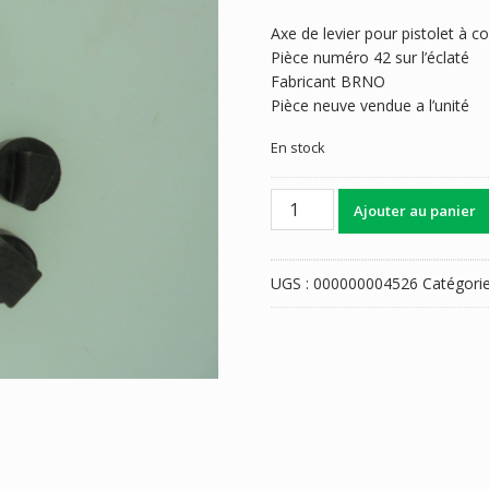
Axe de levier pour pistolet à
Pièce numéro 42 sur l’éclaté
Fabricant BRNO
Pièce neuve vendue a l’unité
En stock
quantité
Ajouter au panier
de
GUIDON
BRNO
UGS :
000000004526
Catégorie
TAU7