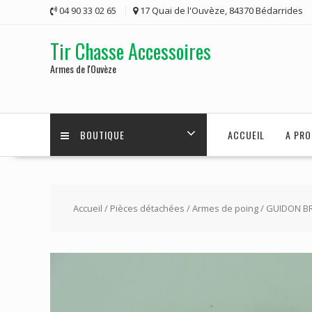
Skip
04 90 33 02 65
17 Quai de l'Ouvèze, 84370 Bédarrides
to
content
Tir Chasse Accessoires
Armes de l'Ouvèze
BOUTIQUE
ACCUEIL
A PRO
Accueil
/
Pièces détachées
/
Armes de poing
/ GUIDON B