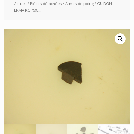
Accueil
/
Pièces détachées
/
Armes de poing
/ GUIDON
ERMA KGP69….