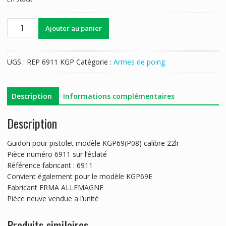
quantité
Ajouter au panier
de
GUIDON
ERMA
UGS :
REP 6911 KGP
Catégorie :
Armes de poing
KGP69....
Description
Informations complémentaires
Description
Guidon pour pistolet modèle KGP69(P08) calibre 22lr
Pièce numéro 6911 sur l’éclaté
Référence fabricant : 6911
Convient également pour le modèle KGP69E
Fabricant ERMA ALLEMAGNE
Pièce neuve vendue a l’unité
Produits similaires