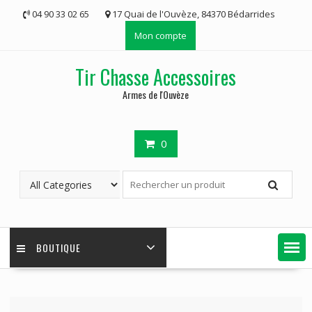
Skip
04 90 33 02 65
17 Quai de l'Ouvèze, 84370 Bédarrides
to
Mon compte
content
Tir Chasse Accessoires
Armes de l'Ouvèze
0
BOUTIQUE