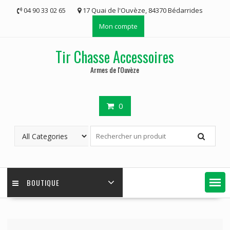
Skip
04 90 33 02 65
17 Quai de l'Ouvèze, 84370 Bédarrides
to
Mon compte
content
Tir Chasse Accessoires
Armes de l'Ouvèze
0
BOUTIQUE