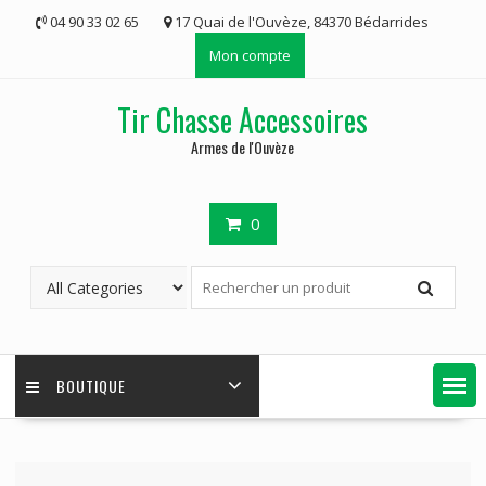
Skip
04 90 33 02 65
17 Quai de l'Ouvèze, 84370 Bédarrides
to
Mon compte
content
Tir Chasse Accessoires
Armes de l'Ouvèze
0
BOUTIQUE