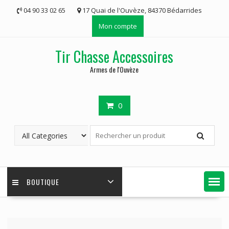
Skip
04 90 33 02 65
17 Quai de l'Ouvèze, 84370 Bédarrides
to
Mon compte
content
Tir Chasse Accessoires
Armes de l'Ouvèze
0
BOUTIQUE