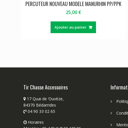
PERCUTEUR NOUVEAU MODELE MANURHIN PP/PPK
25,00
€
Ajouter au panier
Tir Chasse Accessoires
Informat
17 Quai de ‘Ouvèze,
Politi
84370 Bédarrides
04 90 33 02 65
Condit
Horaires
Menti