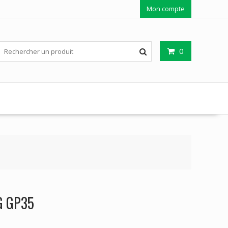
Mon compte
0
G GP35