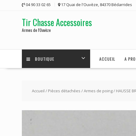
Skip
04 90 33 02 65
17 Quai de l'Ouvèze, 84370 Bédarrides
to
content
Tir Chasse Accessoires
Armes de l'Ouvèze
BOUTIQUE
ACCUEIL
A PRO
Accueil
/
Pièces détachées
/
Armes de poing
/ HAUSSE B