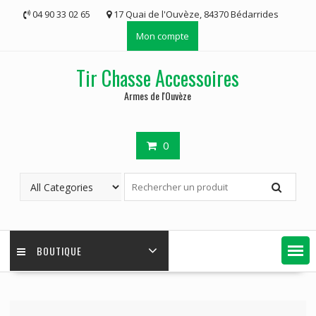
Skip
04 90 33 02 65
17 Quai de l'Ouvèze, 84370 Bédarrides
to
Mon compte
content
Tir Chasse Accessoires
Armes de l'Ouvèze
0
BOUTIQUE