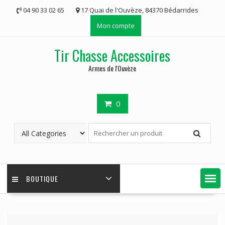
Skip
04 90 33 02 65
17 Quai de l'Ouvèze, 84370 Bédarrides
to
Mon compte
content
Tir Chasse Accessoires
Armes de l'Ouvèze
0
BOUTIQUE