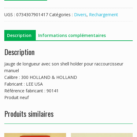
JAUGE
LONGUEUR+SHELL-
UGS :
0734307901417
Catégories :
Divers
,
Rechargement
HOLDER
LEE
300
Description
Informations complémentaires
H
&
Description
H
Jauge de longueur avec son shell holder pour raccourcisseur
manuel
Calibre : 300 HOLLAND & HOLLAND
Fabricant : LEE USA
Référence fabricant : 90141
Produit neuf
Produits similaires