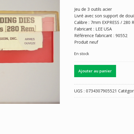
prix
prix
Jeu de 3 outils acier
initial
actuel
Livré avec son support de douill
était :
est :
Calibre : 7mm EXPRESS / 280 
50,00 €.
40,00 €.
Fabricant : LEE USA
Référence fabricant : 90552
Produit neuf
En stock
quantité
Ajouter au panier
de
JEUX
OUTILS
UGS :
0734307905521
Catégor
ACIER
LEE
CALIBRE
280
REMINGTON