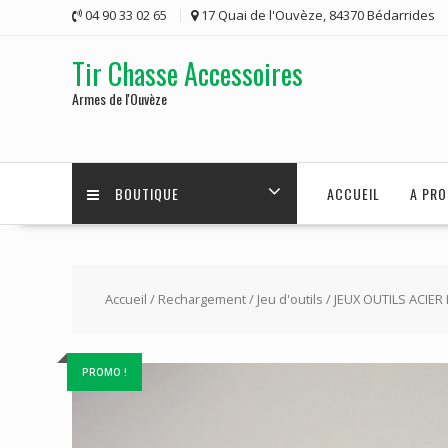
Skip
04 90 33 02 65
17 Quai de l'Ouvèze, 84370 Bédarrides
to
content
Tir Chasse Accessoires
Armes de l'Ouvèze
BOUTIQUE
ACCUEIL
A PRO
Accueil
/
Rechargement
/
Jeu d'outils
/ JEUX OUTILS ACIER
PROMO !