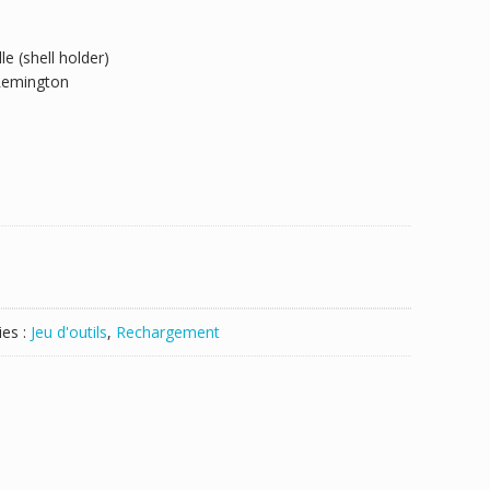
e (shell holder)
Remington
ies :
Jeu d'outils
,
Rechargement