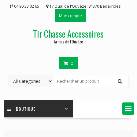
Skip
04 90 33 02 65
17 Quai de l'Ouvèze, 84370 Bédarrides
to
Mon compte
content
Tir Chasse Accessoires
Armes de l'Ouvèze
0
BOUTIQUE