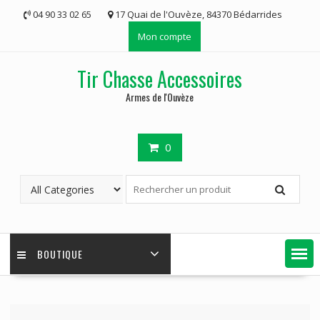
Skip
04 90 33 02 65
17 Quai de l'Ouvèze, 84370 Bédarrides
to
Mon compte
content
Tir Chasse Accessoires
Armes de l'Ouvèze
0
BOUTIQUE