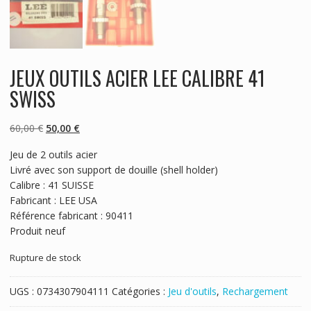
JEUX OUTILS ACIER LEE CALIBRE 41
SWISS
Le
Le
60,00
€
50,00
€
prix
prix
Jeu de 2 outils acier
initial
actuel
Livré avec son support de douille (shell holder)
était :
est :
Calibre : 41 SUISSE
60,00 €.
50,00 €.
Fabricant : LEE USA
Référence fabricant : 90411
Produit neuf
Rupture de stock
UGS :
0734307904111
Catégories :
Jeu d'outils
,
Rechargement