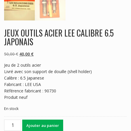
JEUX OUTILS ACIER LEE CALIBRE 6.5
JAPONAIS
Le
Le
50,00
€
40,00
€
prix
prix
Jeu de 2 outils acier
initial
actuel
Livré avec son support de douille (shell holder)
était :
est :
Calibre : 6.5 Japanese
50,00 €.
40,00 €.
Fabricant : LEE USA
Référence fabricant : 90730
Produit neuf
En stock
quantité
Ajouter au panier
de