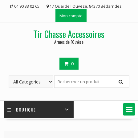
Skip
04 90 33 02 65
17 Quai de l'Ouvèze, 84370 Bédarrides
to
Mon compte
content
Tir Chasse Accessoires
Armes de l'Ouvèze
0
BOUTIQUE