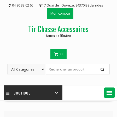
Skip
04 90 33 02 65
17 Quai de l'Ouvèze, 84370 Bédarrides
to
Mon compte
content
Tir Chasse Accessoires
Armes de l'Ouvèze
0
BOUTIQUE