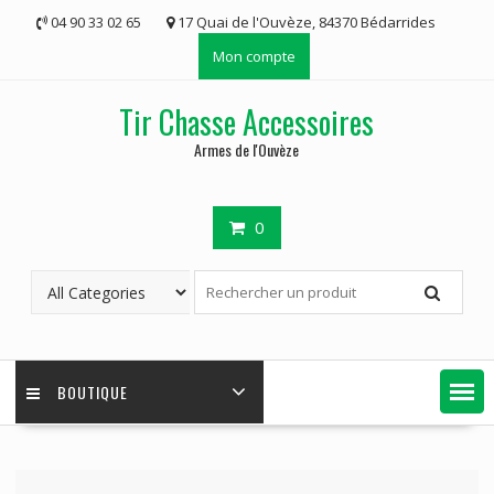
Skip
04 90 33 02 65
17 Quai de l'Ouvèze, 84370 Bédarrides
to
Mon compte
content
Tir Chasse Accessoires
Armes de l'Ouvèze
0
BOUTIQUE